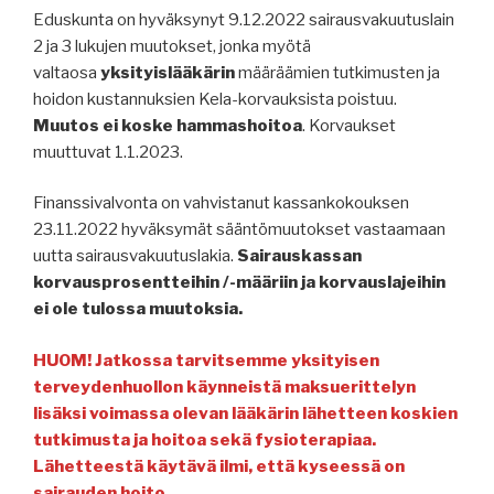
Eduskunta on hyväksynyt 9.12.2022 sairausvakuutuslain
2 ja 3 lukujen muutokset, jonka myötä
valtaosa
yksityislääkärin
määräämien tutkimusten ja
hoidon kustannuksien Kela-korvauksista poistuu.
Muutos ei koske hammashoitoa
. Korvaukset
muuttuvat 1.1.2023.
Finanssivalvonta on vahvistanut kassankokouksen
23.11.2022 hyväksymät sääntömuutokset vastaamaan
uutta sairausvakuutuslakia.
Sairauskassan
korvausprosentteihin /-määriin ja korvauslajeihin
ei ole tulossa muutoksia.
HUOM!
Jatkossa tarvitsemme yksityisen
terveydenhuollon käynneistä maksuerittelyn
lisäksi voimassa olevan lääkärin lähetteen koskien
tutkimusta ja hoitoa sekä fysioterapiaa.
Lähetteestä käytävä ilmi, että kyseessä on
sairauden hoito.