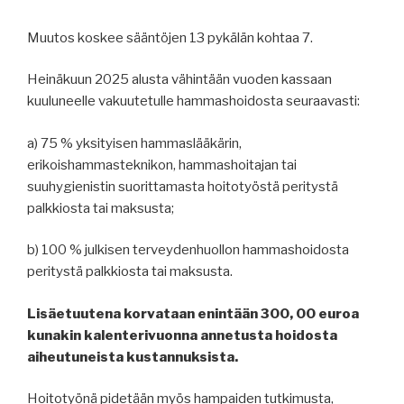
Muutos koskee sääntöjen 13 pykälän kohtaa 7.
Heinäkuun 2025 alusta vähintään vuoden kassaan
kuuluneelle vakuutetulle hammashoidosta seuraavasti:
a) 75 % yksityisen hammaslääkärin,
erikoishammasteknikon, hammashoitajan tai
suuhygienistin suorittamasta hoitotyöstä peritystä
palkkiosta tai maksusta;
b) 100 % julkisen terveydenhuollon hammashoidosta
peritystä palkkiosta tai maksusta.
Lisäetuutena korvataan enintään 300, 00 euroa
kunakin kalenterivuonna annetusta hoidosta
aiheutuneista kustannuksista.
Hoitotyönä pidetään myös hampaiden tutkimusta,