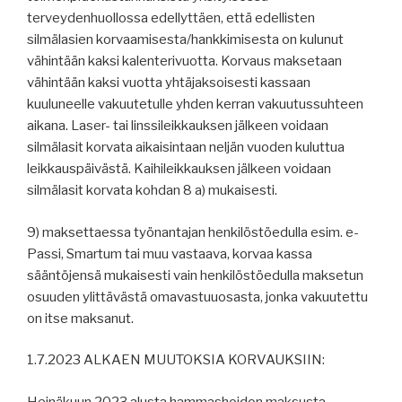
terveydenhuollossa edellyttäen, että edellisten
silmälasien korvaamisesta/hankkimisesta on kulunut
vähintään kaksi kalenterivuotta. Korvaus maksetaan
vähintään kaksi vuotta yhtäjaksoisesti kassaan
kuuluneelle vakuutetulle yhden kerran vakuutussuhteen
aikana. Laser- tai linssileikkauksen jälkeen voidaan
silmälasit korvata aikaisintaan neljän vuoden kuluttua
leikkauspäivästä. Kaihileikkauksen jälkeen voidaan
silmälasit korvata kohdan 8 a) mukaisesti.
9) maksettaessa työnantajan henkilöstöedulla esim. e-
Passi, Smartum tai muu vastaava, korvaa kassa
sääntöjensä mukaisesti vain henkilöstöedulla maksetun
osuuden ylittävästä omavastuuosasta, jonka vakuutettu
on itse maksanut.
1.7.2023 ALKAEN MUUTOKSIA KORVAUKSIIN:
Heinäkuun 2023 alusta hammashoidon maksusta