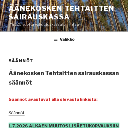
Siirry
ÄÄNEKOSKEN TEHTAITTEN
sisältöön
SAIRAUSKASSA
-Yli 120 vuotta vakuutuskassatoimintaa
Valikko
SÄÄNNÖT
Äänekosken Tehtaitten sairauskassan
säännöt
Säännöt avautuvat alla olevasta linkistä:
Säännöt
1.7.2026 ALKAEN MUUTOS LISÄETUKORVAUKSIIN