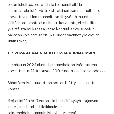
oikomishoitoa, proteettisia toimenpiteitä ja
hammasteknistä työtä. Esteettinen hammashoito ei ole
korvattavaa. Hammashoitoon liittyvästä muusta
lääkärinpalkkiosta ei makseta korvausta, ellei hallitus
yksittäistapauksessa katso kohtuulliseksi suostua
palkkion korvaamiseen. (Ks. uudet säännöt yllä olevan
linkin takaa).
1.7.2024 ALKAEN MUUTOKSIA KORVAUKSIIN:
Heinäkuun 2024 alusta hammashoidon lisäetuutena
korvattava määrä nousee 300 euroon kalenterivuodessa.
Sääntöjen lisäetuudet -osioon on lisätty kaksi uutta
kohtaa:
8 b) enintään 500 euroa silmien näkökykyä korjaavan
laser-, linssi- tai kaihileikkauksen
toimenpidekustannuksista yksityisessä