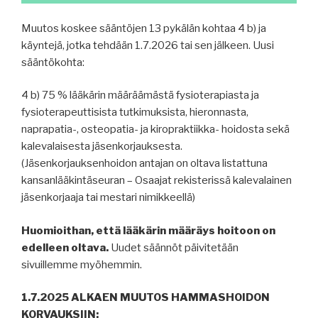
Muutos koskee sääntöjen 13 pykälän kohtaa 4 b) ja
käyntejä, jotka tehdään 1.7.2026 tai sen jälkeen. Uusi
sääntökohta:
4 b) 75 % lääkärin määräämästä fysioterapiasta ja
fysioterapeuttisista tutkimuksista, hieronnasta,
naprapatia-, osteopatia- ja kiropraktiikka- hoidosta sekä
kalevalaisesta jäsenkorjauksesta.
(Jäsenkorjauksenhoidon antajan on oltava listattuna
kansanlääkintäseuran – Osaajat rekisterissä kalevalainen
jäsenkorjaaja tai mestari nimikkeellä)
Huomioithan, että lääkärin määräys hoitoon on
edelleen oltava.
Uudet säännöt päivitetään
sivuillemme myöhemmin.
1.7.2025 ALKAEN MUUTOS HAMMASHOIDON
KORVAUKSIIN: